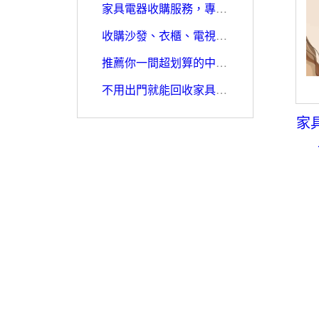
家具電器收購服務，專人到府搬運0979003999
收購沙發、衣櫃、電視櫃、洗衣機0979003999
推薦你一間超划算的中古家具店-宏品二手家具館
不用出門就能回收家具換現金0979003999
家