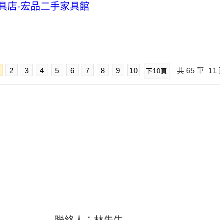
具店-宏品二手家具館
2
3
4
5
6
7
8
9
10
共
65
筆
11
下10頁
8
聯絡人：林先生