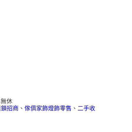
年無休
連鎖招商
、
傢俱家飾燈飾零售
、
二手收